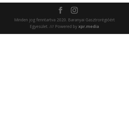
Minden jog fenntartva 2020. Baranyai Gasztrorégióért
Egyesület. /// Powered by
xpr.media