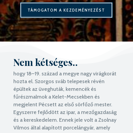
TÁMOGATOM A KEZDEMÉNYEZÉST
Nem kétséges..
hogy 18–19. század a megye nagy virágkorát
hozta el. Szorgos sváb telepesek révén
épültek az üveghuták, kemencék és
fűrészmalmok a Kelet-Mecsekben és
megjelent Pécsett az első sörfőző mester.
Egyszerre fejlődött az ipar, a mezőgazdaság
és a kereskedelem. Ennek jele volt a Zsolnay
Vilmos által alapított porcelángyár, amely