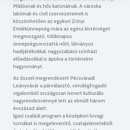
Miklósnak és hős katonáinak. A városka
lakóinak és civil szervezeteinek is
köszönhetően az egykori Zrínyi
Emlékünnepség mára az egész kistérséget
megmozgató, többnapos
ünnepségsorozattá nőtt, látványos
hadijátékokkal, nagyszabású színházi
előadásokkal is ápolva a történelmi
hagyományt.
Az ősszel megrendezett Pécsváradi
Leányvásár a párválasztó, vendégfogadó
vigalomból országosan ismert kulturális
nagyrendezvénnyé lett az elmúlt három
évszázad alatt.
Igazi családi program a középkori lovagi
tornákat is megelevenítő, csatajelenetektől