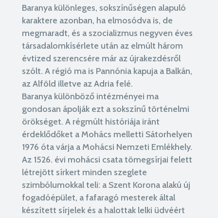
Baranya különleges, sokszínűségen alapuló
karaktere azonban, ha elmosódva is, de
megmaradt, és a szocializmus negyven éves
társadalomkísérlete után az elmúlt három
évtized szerencsére már az újrakezdésről
szólt. A régió ma is Pannónia kapuja a Balkán,
az Alföld illetve az Adria felé.
Baranya különböző intézményei ma
gondosan ápolják ezt a sokszínű történelmi
örökséget. A régmúlt históriája iránt
érdeklődőket a Mohács melletti Sátorhelyen
1976 óta várja a Mohácsi Nemzeti Emlékhely.
Az 1526. évi mohácsi csata tömegsírjai felett
létrejött sírkert minden szeglete
szimbólumokkal teli: a Szent Korona alakú új
fogadóépület, a fafaragó mesterek által
készített sírjelek és a halottak lelki üdvéért