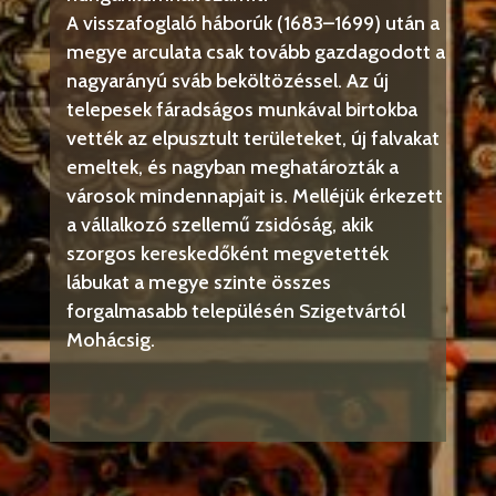
A visszafoglaló háborúk (1683–1699) után a
megye arculata csak tovább gazdagodott a
nagyarányú sváb beköltözéssel. Az új
telepesek fáradságos munkával birtokba
vették az elpusztult területeket, új falvakat
emeltek, és nagyban meghatározták a
városok mindennapjait is. Melléjük érkezett
a vállalkozó szellemű zsidóság, akik
szorgos kereskedőként megvetették
lábukat a megye szinte összes
forgalmasabb településén Szigetvártól
Mohácsig.