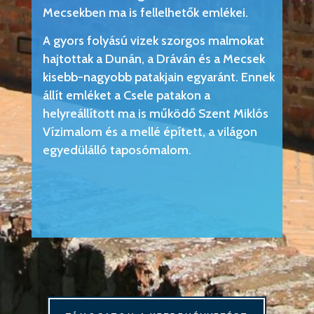
Mecsekben ma is fellelhetők emlékei.
A gyors folyású vizek szorgos malmokat
hajtottak a Dunán, a Dráván és a Mecsek
kisebb-nagyobb patakjain egyaránt. Ennek
állít emléket a Csele patakon a
helyreállított ma is működő Szent Miklós
Vízimalom és a mellé épített, a világon
egyedülálló taposómalom.