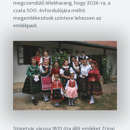
megcsendülő lélekharang, hogy 2026-ra, a
csata 500. évfordulójára méltó
megemlékezések színtere lehessen az
emlékpark.
Szigetvár városa 1833 óta állít emléket Zrínyi