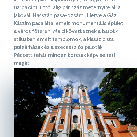
Barbakánt. Ettől alig pár száz méternyire áll a
Jakováli Hasszán pasa-dzsámi, illetve a Gázi
Kászim pasa által emelt monumentális épület
a város főterén. Majd következnek a barokk
stílusban emelt templomok, a klasszicista
polgárházak és a szecessziós paloták.
Pécsett tehát minden korszak képviselteti
magát.