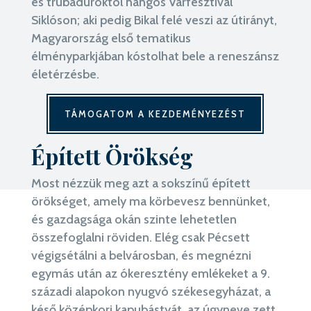
és trubadúroktól hangos Várfesztivál
Siklóson; aki pedig Bikal felé veszi az útirányt,
Magyarország első tematikus
élményparkjában kóstolhat bele a reneszánsz
életérzésbe.
TÁMOGATOM A KEZDEMÉNYEZÉST
Épített Örökség
Most nézzük meg azt a sokszínű épített
örökséget, amely ma körbevesz bennünket,
és gazdagsága okán szinte lehetetlen
összefoglalni röviden. Elég csak Pécsett
végigsétálni a belvárosban, és megnézni
egymás után az ókeresztény emlékeket a 9.
századi alapokon nyugvó székesegyházat, a
késő középkori kapubástyát, az úgyneve zett