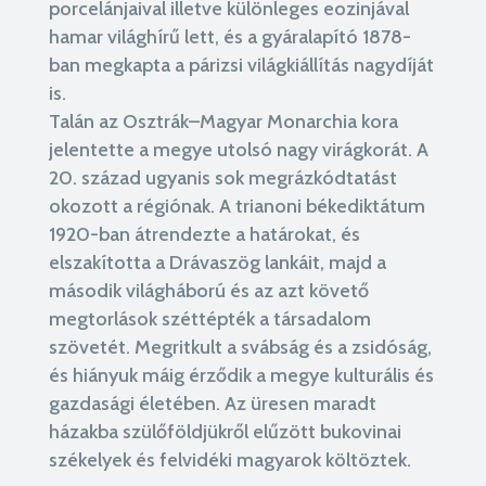
porcelánjaival illetve különleges eozinjával
hamar világhírű lett, és a gyáralapító 1878-
ban megkapta a párizsi világkiállítás nagydíját
is.
Talán az Osztrák–Magyar Monarchia kora
jelentette a megye utolsó nagy virágkorát. A
20. század ugyanis sok megrázkódtatást
okozott a régiónak. A trianoni békediktátum
1920-ban átrendezte a határokat, és
elszakította a Drávaszög lankáit, majd a
második világháború és az azt követő
megtorlások széttépték a társadalom
szövetét. Megritkult a svábság és a zsidóság,
és hiányuk máig érződik a megye kulturális és
gazdasági életében. Az üresen maradt
házakba szülőföldjükről elűzött bukovinai
székelyek és felvidéki magyarok költöztek.