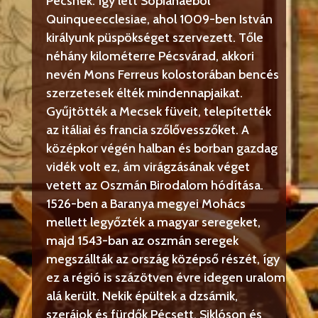
Pécsnek. Így lett Sopianaeból
Quinqueecclesiae, ahol 1009-ben István
királyunk püspökséget szervezett. Tőle
néhány kilométerre Pécsvárad, akkori
nevén Mons Ferreus kolostorában bencés
szerzetesek élték mindennapjaikat.
Gyűjtötték a Mecsek füveit, telepítették
az itáliai és francia szőlővesszőket. A
középkor végén halban és borban gazdag
vidék volt ez, ám virágzásának véget
vetett az Oszmán Birodalom hódítása.
1526-ben a Baranya megyei Mohács
mellett legyőzték a magyar seregeket,
majd 1543-ban az oszmán seregek
megszállták az ország középső részét, így
ez a régió is százötven évre idegen uralom
alá került. Nekik épültek a dzsámik,
szerájok és fürdők Pécsett, Siklóson és