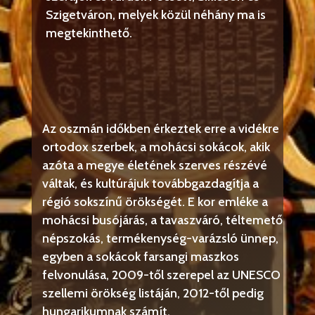
Szigetváron, melyek közül néhány ma is
megtekinthető.
Az oszmán időkben érkeztek erre a vidékre
ortodox szerbek, a mohácsi sokácok, akik
azóta a megye életének szerves részévé
váltak, és kultúrájuk továbbgazdagítja a
régió sokszínű örökségét. E kor emléke a
mohácsi busójárás, a tavaszváró, téltemető
népszokás, termékenység-varázsló ünnep,
egyben a sokácok farsangi maszkos
felvonulása, 2009-től szerepel az UNESCO
szellemi örökség listáján, 2012-től pedig
hungarikumnak számít.