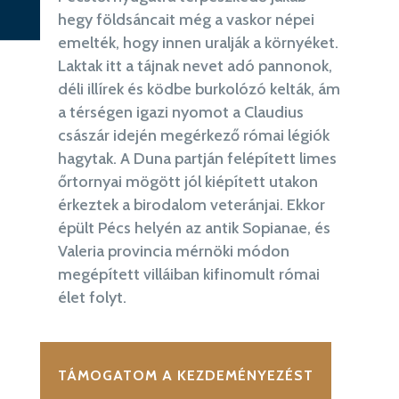
hegy földsáncait még a vaskor népei
emelték, hogy innen uralják a környéket.
Laktak itt a tájnak nevet adó pannonok,
déli illírek és ködbe burkolózó kelták, ám
a térségen igazi nyomot a Claudius
császár idején megérkező római légiók
hagytak. A Duna partján felépített limes
őrtornyai mögött jól kiépített utakon
érkeztek a birodalom veteránjai. Ekkor
épült Pécs helyén az antik Sopianae, és
Valeria provincia mérnöki módon
megépített villáiban kifinomult római
élet folyt.
TÁMOGATOM A KEZDEMÉNYEZÉST