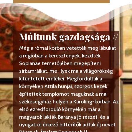
Múltunk gazdagsága //
Még a római korban vetették meg lábukat
a régióban a keresztények, kezdték
Sopianae temetőjében megépíteni
sírkamráikat, me- lyek ma a világörökség
kitüntetett emlékei. Megfordultak a
környéken Attila hunjai, szorgos kezek
építettek templomot maguknak a mai
székesegyház helyén a Karoling-korban. Az
első ezredforduló környékén már a
magyarok lakták Baranya jó részét, és a
nyugatról érkező hittérítők adtak új nevet