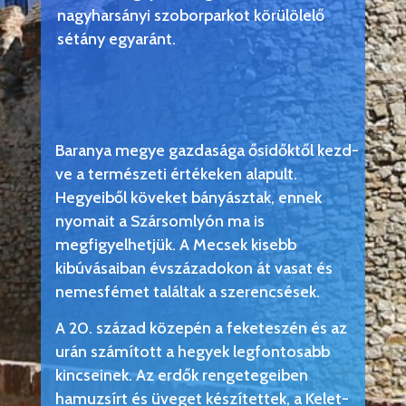
nagyharsányi szoborparkot körülölelő
sétány egyaránt.
Baranya megye gazdasága ősidőktől kezd-
ve a természeti értékeken alapult.
Hegyeiből köveket bányásztak, ennek
nyomait a Szársomlyón ma is
megfigyelhetjük. A Mecsek kisebb
kibúvásaiban évszázadokon át vasat és
nemesfémet találtak a szerencsések.
A 20. század közepén a feketeszén és az
urán számított a hegyek legfontosabb
kincseinek. Az erdők rengetegeiben
hamuzsírt és üveget készítettek, a Kelet-