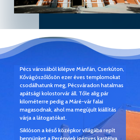
Pécs városából kilépve Mánfán, Cserkúton,
Kővágószőlősön ezer éves templomokat
csodálhatunk meg, Pécsváradon hatalmas
apátsági kolostorvár áll. Tőle alig pár
kilométerre pedig a Máré-vár falai
magasodnak, ahol ma megújult kiállítás
várja a látogatókat.
Siklóson a késő középkor világába repít
bennünket a Perényiek igényes kastélya,