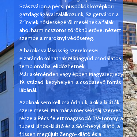
Szászváron a pécsi püspökök középkori
gazdagságával találkozunk, Szigetváron a
Zrínyiek hősiességéről mesélnek a falak,
ahol harmincszoros török túlerővel nézett
szembe a maroknyi védősereg.
A barokk vallásosság szerelmesei
elzarándokolhatnak Máriagyűd csodálatos
templomába, elidőzhetnek
Máriakéménden vagy éppen Magyaregregy
19. századi kegyhelyén, a csodatevő forrás
lábánál.
Azoknak sem kell csalódniuk, akik a kilátók
szerelmesei. Ma már a mecseki táj szerves
része a Pécs felett magasodó TV-torony, a
tubesi János-kilátó és a Sós-hegyi kilátó, a
frissen megújult Zengő-kilátó és a