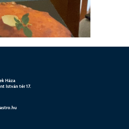
ek Háza
t István tér 17.
astro.hu