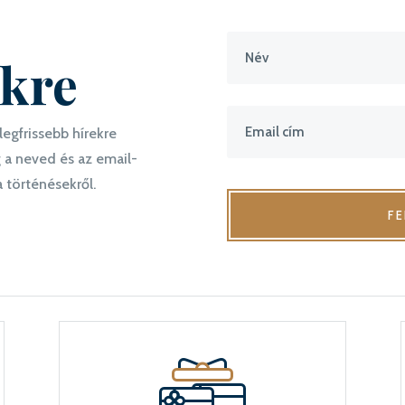
nkre
legfrissebb hírekre
 a neved és az email-
 történésekről.
F