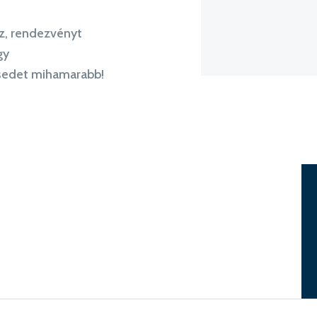
sz, rendezvényt
gy
sedet mihamarabb!