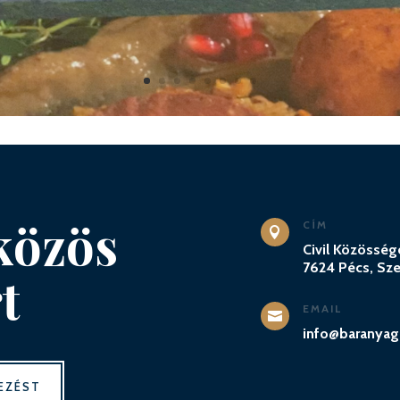
közös
CÍM

Civil Közösség
7624 Pécs, Szen
t
EMAIL

info@baranyag
EZÉST