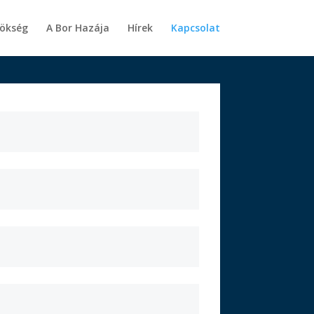
rökség
A Bor Hazája
Hírek
Kapcsolat