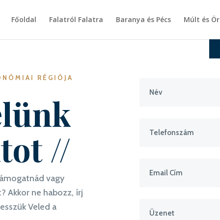
Főoldal
Falatról Falatra
Baranya és Pécs
Múlt és Ö
ONÓMIAI RÉGIÓJA
elünk
tot //
 támogatnád vagy
Akkor ne habozz, írj
esszük Veled a