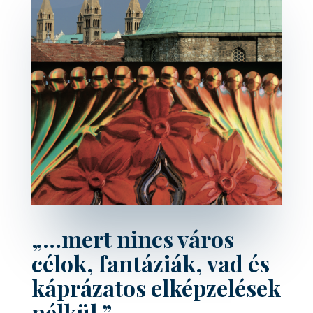
„…mert nincs város
célok, fantáziák, vad és
káprázatos
elképzelések
nélkül.”