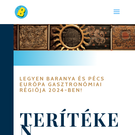
LEGYEN BARANYA ÉS PÉCS
EURÓPA GASZTRONÓMIAI
RÉGIÓJA 2024-BEN!
TERÍTÉKE
N