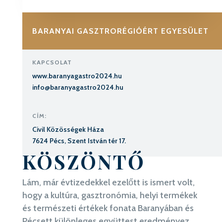
BARANYAI GASZTRORÉGIÓÉRT EGYESÜLET
KAPCSOLAT
www.baranyagastro2024.hu
info@baranyagastro2024.hu
CÍM:
Civil Közösségek Háza
7624 Pécs, Szent István tér 17.
KÖSZÖNTŐ
Lám, már évtizedekkel ezelőtt is ismert volt,
hogy a kultúra, gasztronómia, helyi termékek
és természeti értékek fonata Baranyában és
Pécsett különleges együttest eredményez.