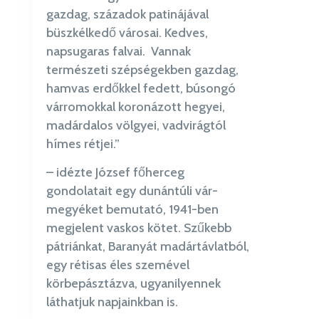
gazdag, századok patinájával
büszkélkedő városai. Kedves,
napsugaras falvai. Vannak
természeti szépségekben gazdag,
hamvas erdőkkel fedett, búsongó
várromokkal koronázott hegyei,
madárdalos völgyei, vadvirágtól
hímes rétjei.”
– idézte József főherceg
gondolatait egy dunántúli vár-
megyéket bemutató, 1941-ben
megjelent vaskos kötet. Szűkebb
pátriánkat, Baranyát madártávlatból,
egy rétisas éles szemével
körbepásztázva, ugyanilyennek
láthatjuk napjainkban is.