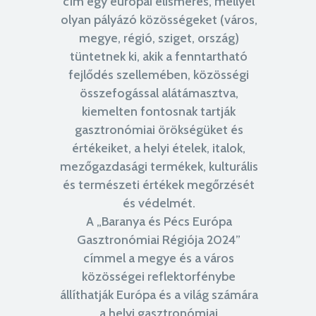
cím egy európai elismerés, mellyel
olyan pályázó közösségeket (város,
megye, régió, sziget, ország)
tüntetnek ki, akik a fenntartható
fejlődés szellemében, közösségi
összefogással alátámasztva,
kiemelten fontosnak tartják
gasztronómiai örökségüket és
értékeiket, a helyi ételek, italok,
mezőgazdasági termékek, kulturális
és természeti értékek megőrzését
és védelmét.
A „Baranya és Pécs Európa
Gasztronómiai Régiója 2024”
címmel a megye és a város
közösségei reflektorfénybe
állíthatják Európa és a világ számára
a helyi gasztronómiai